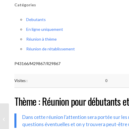
Catégories
Debutants
En ligne uniquement
Réunion à thème
Réunion de rétablissement
P43166/M29867/R29867
Visites :
0
Thème : Réunion pour débutants et
Dans cette réunion l’attention sera portée sur le
AA-UNITE.BE (Débutant/Parrainage)
questions éventuelles et on y trouvera peut-être 