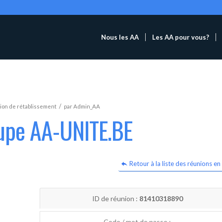
Nous les AA
Les AA pour vous?
/
ion de rétablissement
par
Admin_AA
oupe AA-UNITE.BE
Retour à la liste des réunions en 
ID de réunion :
81410318890
Code / mot de passe :