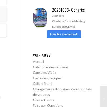
20261003- Congrès
3 octobre
Charleroi Espace Meeting
Européen (CEME)
Tous les évenements
VOIR AUSSI
Accueil
Calendrier des réunions
Capsules Vidéo
Carte des Groupes
Cellule jeune
Changements d’horaires exceptionnels
de groupes
x
AA
Contact-infos
Foire aux Questions