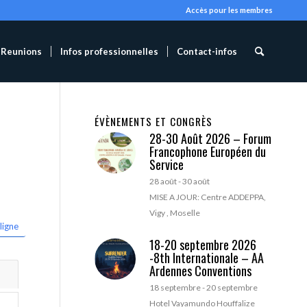
Accès pour les membres
Reunions
Infos professionnelles
Contact-infos
ÉVÈNEMENTS ET CONGRÈS
28-30 Août 2026 – Forum
Francophone Européen du
Service
28 août
-
30 août
MISE A JOUR: Centre ADDEPPA,
Vigy , Moselle
ligne
18-20 septembre 2026
-8th Internationale – AA
Ardennes Conventions
18 septembre
-
20 septembre
Hotel Vayamundo Houffalize