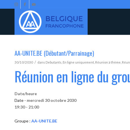
AA-UNITE.BE (Débutant/Parrainage)
/
30/10/2030
dans
Debutants
,
En ligne uniquement
,
Réunion à thème
,
Réun
Réunion en ligne du gr
Date/heure
Date -
mercredi 30 octobre 2030
19:30 - 21:00
Groupe :
AA-UNITE.BE