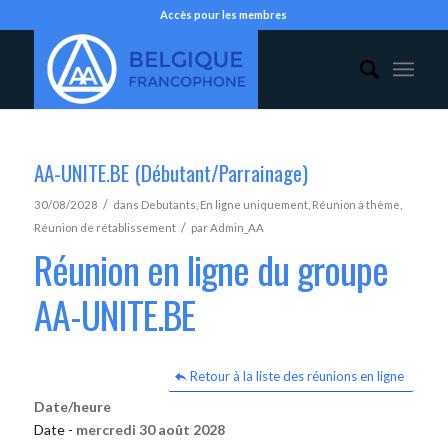
Accès pour les membres
AA-UNITE.BE (Débutant/Parrainage)
/
30/08/2028
dans
Debutants
,
En ligne uniquement
,
Réunion à thème
,
/
Réunion de rétablissement
par
Admin_AA
Réunion en ligne du groupe
AA-UNITE.BE
Retour à la liste des réunions en ligne
Date/heure
Date -
mercredi 30 août 2028