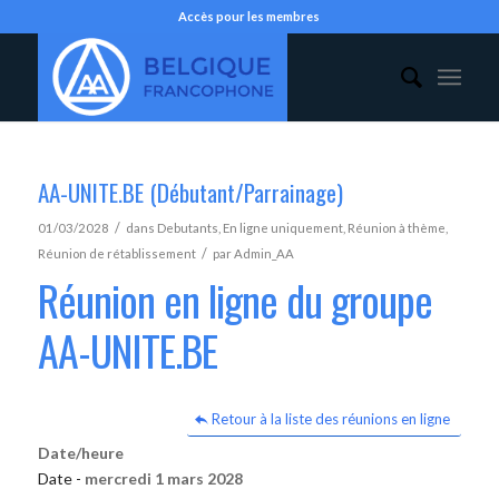
Accès pour les membres
AA-UNITE.BE (Débutant/Parrainage)
/
01/03/2028
dans
Debutants
,
En ligne uniquement
,
Réunion à thème
,
/
Réunion de rétablissement
par
Admin_AA
Réunion en ligne du groupe
AA-UNITE.BE
Retour à la liste des réunions en ligne
Date/heure
Date -
mercredi 1 mars 2028