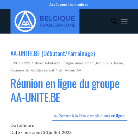
Accès pour les membres
AA-UNITE.BE (Débutant/Parrainage)
/
30/07/2025
dans
Debutants
,
En ligne uniquement
,
Réunion à thème
,
/
Réunion de rétablissement
par
Admin_AA
Réunion en ligne du groupe
AA-UNITE.BE
Retour à la liste des réunions en ligne
Date/heure
Date -
mercredi 30 juillet 2025