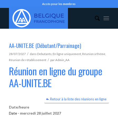
Accès pour les membres
AA-UNITE.BE (Débutant/Parrainage)
/
28/07/2027
dans
Debutants
,
En ligne uniquement
,
Réunion à thème
,
/
Réunion de rétablissement
par
Admin_AA
Réunion en ligne du groupe
AA-UNITE.BE
Retour à la liste des réunions en ligne
Date/heure
Date -
mercredi 28 juillet 2027