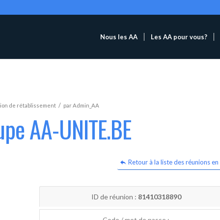
Nous les AA
Les AA pour vous?
/
ion de rétablissement
par
Admin_AA
oupe AA-UNITE.BE
Retour à la liste des réunions en 
ID de réunion :
81410318890
Code / mot de passe :