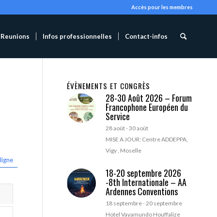
Accès pour les membres
Reunions
Infos professionnelles
Contact-infos
ÉVÈNEMENTS ET CONGRÈS
28-30 Août 2026 – Forum
Francophone Européen du
Service
28 août
-
30 août
MISE A JOUR: Centre ADDEPPA,
Vigy , Moselle
ligne
18-20 septembre 2026
-8th Internationale – AA
Ardennes Conventions
18 septembre
-
20 septembre
Hotel Vayamundo Houffalize