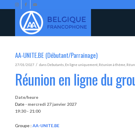
AA-UNITE.BE (Débutant/Parrainage)
/
27/01/2027
dans
Debutants
,
En ligne uniquement
,
Réunion à thème
,
Réun
Réunion en ligne du gr
Date/heure
Date -
mercredi 27 janvier 2027
19:30 - 21:00
Groupe :
AA-UNITE.BE