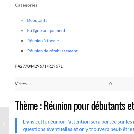
Catégories
Debutants
En ligne uniquement
Réunion à thème
Réunion de rétablissement
P42970/M29671/R29671
Visites :
0
Thème : Réunion pour débutants et
Dans cette réunion l’attention sera portée sur le
AA-UNITE.BE (Débutant/Parrainage)
questions éventuelles et on y trouvera peut-être 