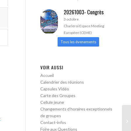
20261003- Congrès
3 octobre
Charleroi Espace Meeting
Européen (CEME)
Tous les évenements
VOIR AUSSI
Accueil
Calendrier des réunions
Capsules Vidéo
Carte des Groupes
Cellule jeune
Changements d’horaires exceptionnels
de groupes
x
AA
Contact-infos
Foire aux Questions