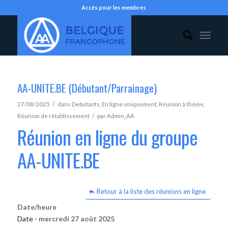
Accès pour les membres
AA-UNITE.BE (Débutant/Parrainage)
/
27/08/2025
dans
Debutants
,
En ligne uniquement
,
Réunion à thème
,
/
Réunion de rétablissement
par
Admin_AA
Réunion en ligne du groupe
AA-UNITE.BE
Retour à la liste des réunions en ligne
Date/heure
Date -
mercredi 27 août 2025