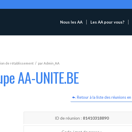
Nous les AA
Les AA pour vous?
/
ion de rétablissement
par
Admin_AA
oupe AA-UNITE.BE
Retour à la liste des réunions en 
ID de réunion :
81410318890
Code / mot de passe :