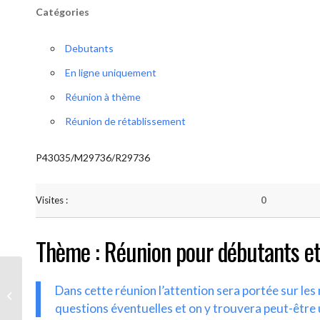
Catégories
Debutants
En ligne uniquement
Réunion à thème
Réunion de rétablissement
P43035/M29736/R29736
Visites :
0
Thème : Réunion pour débutants et
Dans cette réunion l’attention sera portée sur le
AA-UNITE.BE (Débutant/Parrainage)
questions éventuelles et on y trouvera peut-être 