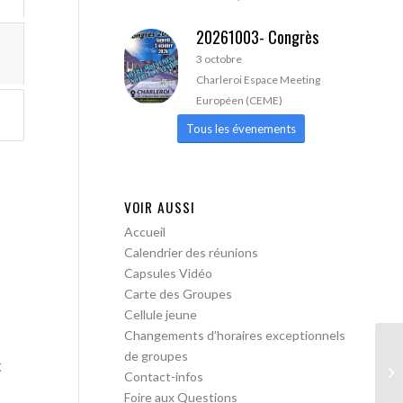
20261003- Congrès
3 octobre
Charleroi Espace Meeting
Européen (CEME)
Tous les évenements
VOIR AUSSI
Accueil
Calendrier des réunions
Capsules Vidéo
Carte des Groupes
Cellule jeune
Changements d’horaires exceptionnels
de groupes
x
AA
Contact-infos
Foire aux Questions