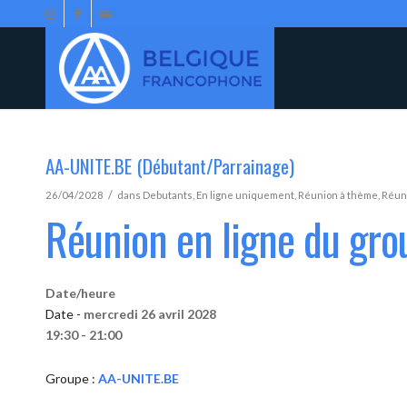
AA-UNITE.BE (Débutant/Parrainage)
/
26/04/2028
dans
Debutants
,
En ligne uniquement
,
Réunion à thème
,
Réun
Réunion en ligne du gr
Date/heure
Date -
mercredi 26 avril 2028
19:30 - 21:00
Groupe :
AA-UNITE.BE