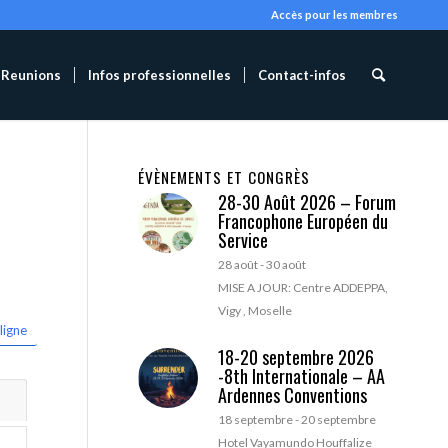
Accès pour les membres
Reunions
Infos professionnelles
Contact-infos
ÉVÈNEMENTS ET CONGRÈS
28-30 Août 2026 – Forum
Francophone Européen du
Service
28 août
-
30 août
MISE A JOUR: Centre ADDEPPA,
Vigy , Moselle
ligne
18-20 septembre 2026
-8th Internationale – AA
Ardennes Conventions
18 septembre
-
20 septembre
Hotel Vayamundo Houffalize