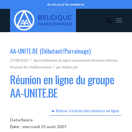
Accès pour les membres
AA-UNITE.BE (Débutant/Parrainage)
/
25/08/2027
dans
Debutants
,
En ligne uniquement
,
Réunion à thème
,
/
Réunion de rétablissement
par
Admin_AA
Réunion en ligne du groupe
AA-UNITE.BE
Retour à la liste des réunions en ligne
Date/heure
Date -
mercredi 25 août 2027