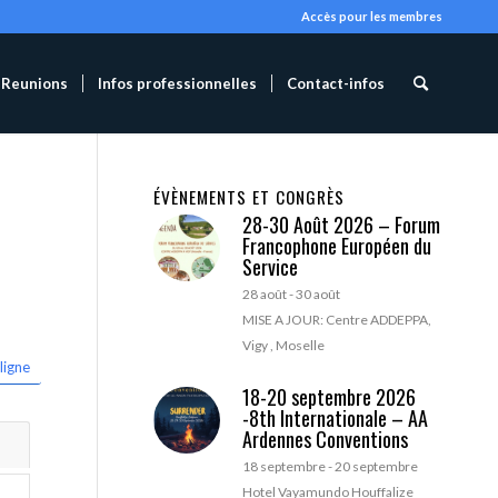
Accès pour les membres
Reunions
Infos professionnelles
Contact-infos
ÉVÈNEMENTS ET CONGRÈS
28-30 Août 2026 – Forum
Francophone Européen du
Service
28 août
-
30 août
MISE A JOUR: Centre ADDEPPA,
Vigy , Moselle
ligne
18-20 septembre 2026
-8th Internationale – AA
Ardennes Conventions
18 septembre
-
20 septembre
Hotel Vayamundo Houffalize