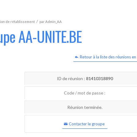
/
ion de rétablissement
par
Admin_AA
oupe AA-UNITE.BE
Retour à la liste des réunions en 
ID de réunion :
81410318890
Code / mot de passe :
Réunion terminée.
Contacter le groupe