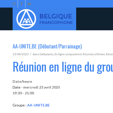
AA-UNITE.BE (Débutant/Parrainage)
/
23/04/2025
dans
Debutants
,
En ligne uniquement
,
Réunion à thème
,
Réun
Réunion en ligne du gr
Date/heure
Date -
mercredi 23 avril 2025
19:30 - 21:00
Groupe :
AA-UNITE.BE