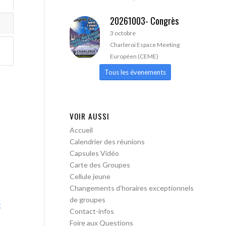
20261003- Congrès
3 octobre
Charleroi Espace Meeting
Européen (CEME)
Tous les évenements
VOIR AUSSI
Accueil
Calendrier des réunions
Capsules Vidéo
Carte des Groupes
Cellule jeune
Changements d’horaires exceptionnels
de groupes
x
Contact-infos
Foire aux Questions