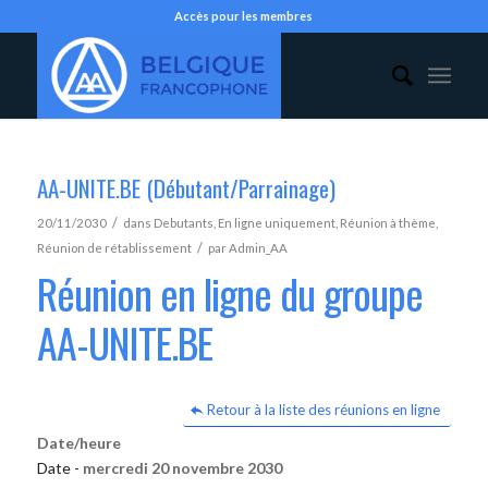
Accès pour les membres
AA-UNITE.BE (Débutant/Parrainage)
/
20/11/2030
dans
Debutants
,
En ligne uniquement
,
Réunion à thème
,
/
Réunion de rétablissement
par
Admin_AA
Réunion en ligne du groupe
AA-UNITE.BE
Retour à la liste des réunions en ligne
Date/heure
Date -
mercredi 20 novembre 2030