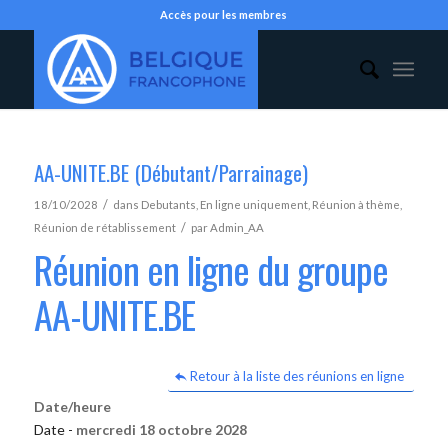
Accès pour les membres
AA-UNITE.BE (Débutant/Parrainage)
/
18/10/2028
dans
Debutants
,
En ligne uniquement
,
Réunion à thème
,
/
Réunion de rétablissement
par
Admin_AA
Réunion en ligne du groupe
AA-UNITE.BE
Retour à la liste des réunions en ligne
Date/heure
Date -
mercredi 18 octobre 2028