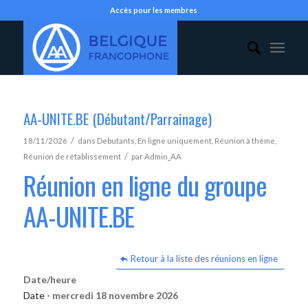
Accès pour les membres
AA-UNITE.BE (Débutant/Parrainage)
/
18/11/2026
dans
Debutants
,
En ligne uniquement
,
Réunion à thème
,
/
Réunion de rétablissement
par
Admin_AA
Réunion en ligne du groupe
AA-UNITE.BE
Retour à la liste des réunions en ligne
Date/heure
Date -
mercredi 18 novembre 2026