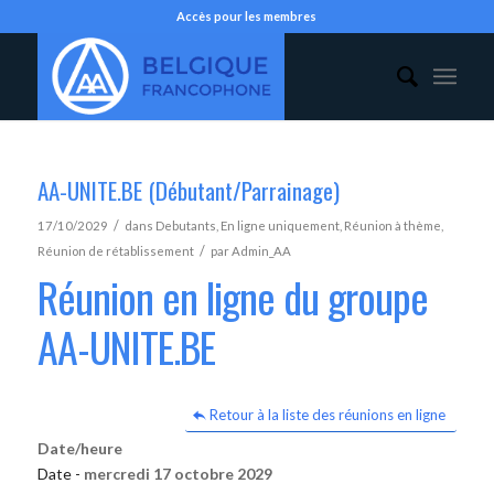
Accès pour les membres
AA-UNITE.BE (Débutant/Parrainage)
/
17/10/2029
dans
Debutants
,
En ligne uniquement
,
Réunion à thème
,
/
Réunion de rétablissement
par
Admin_AA
Réunion en ligne du groupe
AA-UNITE.BE
Retour à la liste des réunions en ligne
Date/heure
Date -
mercredi 17 octobre 2029