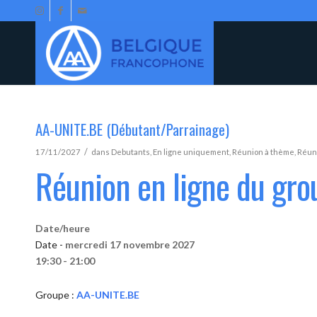
AA-UNITE.BE (Débutant/Parrainage)
/
17/11/2027
dans
Debutants
,
En ligne uniquement
,
Réunion à thème
,
Réun
Réunion en ligne du gr
Date/heure
Date -
mercredi 17 novembre 2027
19:30 - 21:00
Groupe :
AA-UNITE.BE