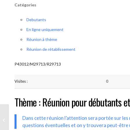
Catégories
Debutants
En ligne uniquement
Réunion à thème
Réunion de rétablissement
P43012/M29713/R29713
Visites :
0
Thème : Réunion pour débutants et
Dans cette réunion l’attention sera portée sur le
AA-UNITE.BE (Débutant/Parrainage)
questions éventuelles et on y trouvera peut-être 