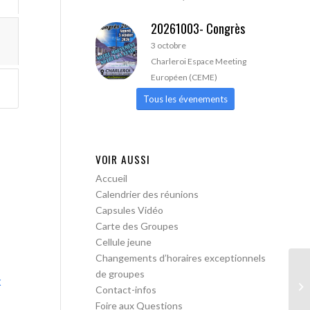
20261003- Congrès
3 octobre
Charleroi Espace Meeting
Européen (CEME)
Tous les évenements
VOIR AUSSI
Accueil
Calendrier des réunions
Capsules Vidéo
Carte des Groupes
Cellule jeune
Changements d’horaires exceptionnels
de groupes
x
AA
Contact-infos
Foire aux Questions