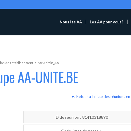
Nous les AA
Les AA pour vous?
/
ion de rétablissement
par
Admin_AA
oupe AA-UNITE.BE
Retour à la liste des réunions en 
ID de réunion :
81410318890
Code / mot de passe :