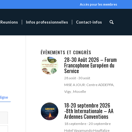
Accès pour les membres
Reunions
Infos professionnelles
Contact-infos
ÉVÈNEMENTS ET CONGRÈS
28-30 Août 2026 – Forum
Francophone Européen du
Service
28 août
-
30 août
MISE A JOUR: Centre ADDEPPA,
Vigy , Moselle
ligne
18-20 septembre 2026
-8th Internationale – AA
Ardennes Conventions
18 septembre
-
20 septembre
Hotel Vayamundo Houffalize