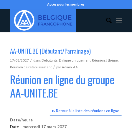
Accès pour les membres
AA-UNITE.BE (Débutant/Parrainage)
/
17/03/2027
dans
Debutants
,
En ligne uniquement
,
Réunion à thème
,
/
Réunion de rétablissement
par
Admin_AA
Réunion en ligne du groupe
AA-UNITE.BE
Retour à la liste des réunions en ligne
Date/heure
Date -
mercredi 17 mars 2027