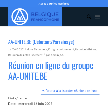
Accès pour les membres
AA-UNITE.BE (Débutant/Parrainage)
/
16/06/2027
dans
Debutants
,
En ligne uniquement
,
Réunion à thème
,
/
Réunion de rétablissement
par
Admin_AA
Réunion en ligne du groupe
AA-UNITE.BE
Retour à la liste des réunions en ligne
Date/heure
Date -
mercredi 16 juin 2027