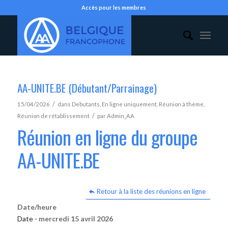
Accès pour les membres
AA-UNITE.BE (Débutant/Parrainage)
/
15/04/2026
dans
Debutants
,
En ligne uniquement
,
Réunion à thème
,
/
Réunion de rétablissement
par
Admin_AA
Réunion en ligne du groupe
AA-UNITE.BE
Retour à la liste des réunions en ligne
Date/heure
Date -
mercredi 15 avril 2026