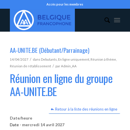
Accès pour les membres
AA-UNITE.BE (Débutant/Parrainage)
/
14/04/2027
dans
Debutants
,
En ligne uniquement
,
Réunion à thème
,
/
Réunion de rétablissement
par
Admin_AA
Réunion en ligne du groupe
AA-UNITE.BE
Retour à la liste des réunions en ligne
Date/heure
Date -
mercredi 14 avril 2027