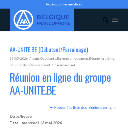
Accès pour les membres
AA-UNITE.BE (Débutant/Parrainage)
/
13/05/2026
dans
Debutants
,
En ligne uniquement
,
Réunion à thème
,
/
Réunion de rétablissement
par
Admin_AA
Réunion en ligne du groupe
AA-UNITE.BE
Retour à la liste des réunions en ligne
Date/heure
Date -
mercredi 13 mai 2026