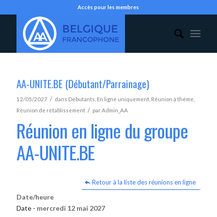
Accès pour les membres
AA-UNITE.BE (Débutant/Parrainage)
/
12/05/2027
dans
Debutants
,
En ligne uniquement
,
Réunion à thème
,
/
Réunion de rétablissement
par
Admin_AA
Réunion en ligne du groupe
AA-UNITE.BE
Retour à la liste des réunions en ligne
Date/heure
Date -
mercredi 12 mai 2027