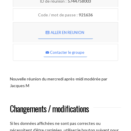
ID de réunion :
5744758003
Code / mot de passe :
921636
ALLER EN REUNION
Contacter le groupe
Nouvelle réunion du mercredi après-midi modérée par
Jacques M
Changements / modifications
Si les données affichées ne sont pas correctes ou
nécessitent d'être corrigées, utilisez le bouton suivant pour