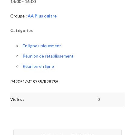
14:00 - 16:00
Groupe :
AA Plus oultre
Catégories
En ligne uniquement
Réunion de rétablissement
Réunion en ligne
P42051/M28755/R28755
Visites :
0