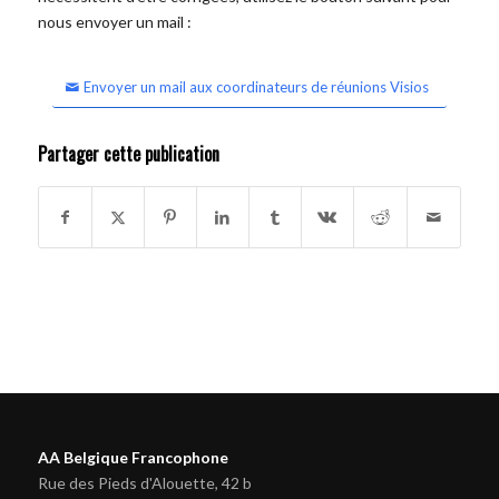
nous envoyer un mail :
Envoyer un mail aux coordinateurs de réunions Visios
Partager cette publication
AA Belgique Francophone
Rue des Pieds d'Alouette, 42 b