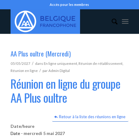
Accès pour les membres
AA Plus oultre (Mercredi)
/
05/05/2027
dans
En ligne uniquement
,
Réunion de rétablissement
,
/
Réunion en ligne
par
Admin Digital
Réunion en ligne du groupe
AA Plus oultre
Retour à la liste des réunions en ligne
Date/heure
Date -
mercredi 5 mai 2027