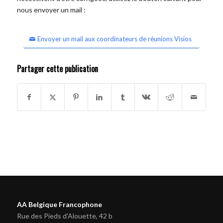
nous envoyer un mail :
Envoyer un mail aux coordinateurs de réunions Visios
Partager cette publication
AA Belgique Francophone
Rue des Pieds d'Alouette, 42 b