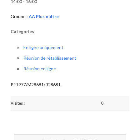
14:00 - 16:00
Groupe :
AA Plus oultre
Catégories
En ligne uniquement
Réunion de rétablissement
Réunion en ligne
P41977/M28681/R28681
Visites :
0