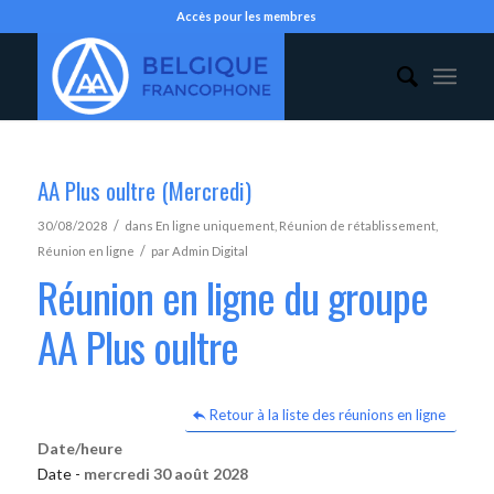
Accès pour les membres
AA Plus oultre (Mercredi)
/
30/08/2028
dans
En ligne uniquement
,
Réunion de rétablissement
,
/
Réunion en ligne
par
Admin Digital
Réunion en ligne du groupe
AA Plus oultre
Retour à la liste des réunions en ligne
Date/heure
Date -
mercredi 30 août 2028