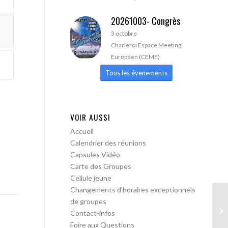
20261003- Congrès
3 octobre
Charleroi Espace Meeting
Européen (CEME)
Tous les évenements
VOIR AUSSI
Accueil
Calendrier des réunions
Capsules Vidéo
Carte des Groupes
Cellule jeune
Changements d’horaires exceptionnels
de groupes
AA
Contact-infos
Foire aux Questions