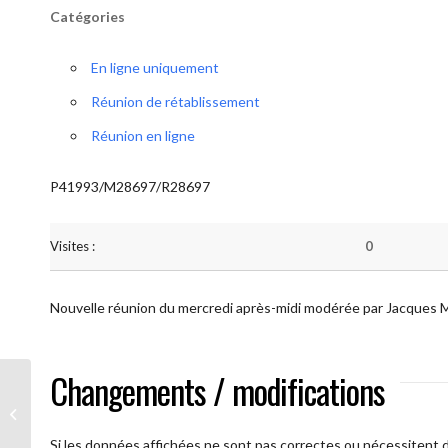
Catégories
En ligne uniquement
Réunion de rétablissement
Réunion en ligne
P41993/M28697/R28697
Visites :
0
Nouvelle réunion du mercredi après-midi modérée par Jacques 
Changements / modifications
AA Plus oultre (Mercredi)
Si les données affichées ne sont pas correctes ou nécessitent d'