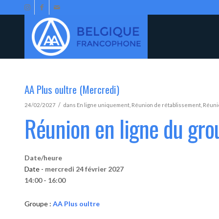
AA Plus oultre (Mercredi)
/
24/02/2027
dans
En ligne uniquement
,
Réunion de rétablissement
,
Réunio
Réunion en ligne du gro
Date/heure
Date -
mercredi 24 février 2027
14:00 - 16:00
Groupe :
AA Plus oultre