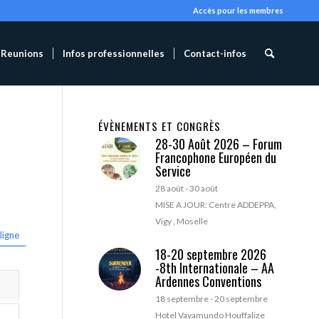
Accès pour les membres
Reunions
Infos professionnelles
Contact-infos
ÉVÈNEMENTS ET CONGRÈS
28-30 Août 2026 – Forum
Francophone Européen du
Service
28 août
-
30 août
MISE A JOUR: Centre ADDEPPA,
Vigy , Moselle
ligne
18-20 septembre 2026
-8th Internationale – AA
Ardennes Conventions
18 septembre
-
20 septembre
Hotel Vayamundo Houffalize