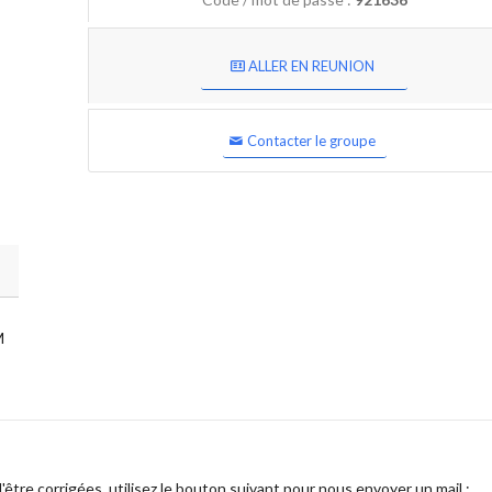
ALLER EN REUNION
Contacter le groupe
M
être corrigées, utilisez le bouton suivant pour nous envoyer un mail :