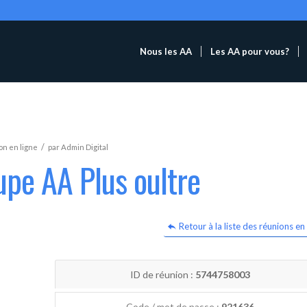
Nous les AA
Les AA pour vous?
/
n en ligne
par
Admin Digital
upe AA Plus oultre
Retour à la liste des réunions en 
ID de réunion :
5744758003
Code / mot de passe :
921636