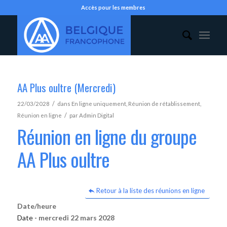
Accès pour les membres
AA Plus oultre (Mercredi)
/
22/03/2028
dans
En ligne uniquement
,
Réunion de rétablissement
,
/
Réunion en ligne
par
Admin Digital
Réunion en ligne du groupe
AA Plus oultre
Retour à la liste des réunions en ligne
Date/heure
Date -
mercredi 22 mars 2028