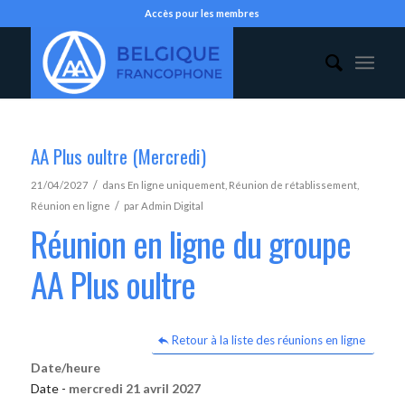
Accès pour les membres
AA Plus oultre (Mercredi)
/
21/04/2027
dans
En ligne uniquement
,
Réunion de rétablissement
,
/
Réunion en ligne
par
Admin Digital
Réunion en ligne du groupe
AA Plus oultre
Retour à la liste des réunions en ligne
Date/heure
Date -
mercredi 21 avril 2027