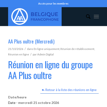
Accès pour les membres
AA Plus oultre (Mercredi)
/
21/10/2026
dans
En ligne uniquement
,
Réunion de rétablissement
,
/
Réunion en ligne
par
Admin Digital
Réunion en ligne du groupe
AA Plus oultre
Retour à la liste des réunions en ligne
Date/heure
Date -
mercredi 21 octobre 2026