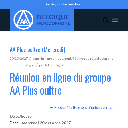
Accès pour les membres
AA Plus oultre (Mercredi)
/
20/10/2027
dans
En ligne uniquement
,
Réunion de rétablissement
,
/
Réunion en ligne
par
Admin Digital
Réunion en ligne du groupe
AA Plus oultre
Retour à la liste des réunions en ligne
Date/heure
Date -
mercredi 20 octobre 2027