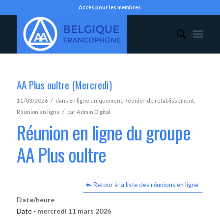
Accès pour les membres
AA Plus oultre (Mercredi)
/
11/03/2026
dans
En ligne uniquement
,
Réunion de rétablissement
,
/
Réunion en ligne
par
Admin Digital
Réunion en ligne du groupe
AA Plus oultre
Retour à la liste des réunions en ligne
Date/heure
Date -
mercredi 11 mars 2026