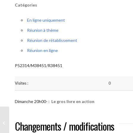
Catégories
En ligne uniquement
Réunion à thème
Réunion de rétablissement
Réunion en ligne
P52314/M38451/R38451
Visites :
0
Dimanche 20h00- :
Le gros livre en action
AA “Notre Méthode” (Le gros livre en
Changements / modifications
action)