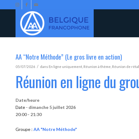
AA “Notre Méthode” (Le gros livre en action)
/
05/07/2026
dans
En ligne uniquement
,
Réunion à thème
,
Réunion de réta
Réunion en ligne du gr
Date/heure
Date -
dimanche 5 juillet 2026
20:00 - 21:30
Groupe :
AA "Notre Méthode"