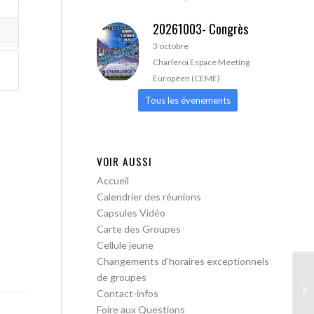
20261003- Congrès
3 octobre
Charleroi Espace Meeting
Européen (CEME)
Tous les évenements
VOIR AUSSI
Accueil
Calendrier des réunions
Capsules Vidéo
Carte des Groupes
Cellule jeune
Changements d’horaires exceptionnels
de groupes
AA
Contact-infos
ac
Foire aux Questions