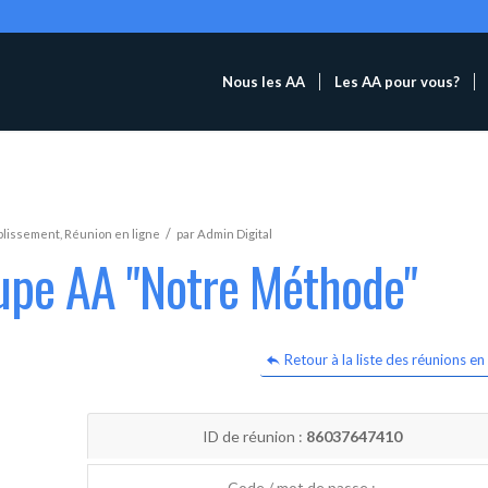
Nous les AA
Les AA pour vous?
/
blissement
,
Réunion en ligne
par
Admin Digital
oupe AA "Notre Méthode"
Retour à la liste des réunions en 
ID de réunion :
86037647410
Code / mot de passe :