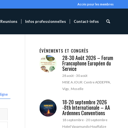
Accès pour les membres
Reunions
Infos professionnelles
Contact-infos
ÉVÈNEMENTS ET CONGRÈS
28-30 Août 2026 – Forum
Francophone Européen du
Service
28 août
-
30 août
MISE A JOUR: Centre ADDEPPA,
Vigy , Moselle
ligne
18-20 septembre 2026
-8th Internationale – AA
Ardennes Conventions
18 septembre
-
20 septembre
Hotel Vayamundo Houffalize