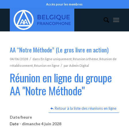
Accès pour les membres
AA “Notre Méthode” (Le gros livre en action)
/
04/06/2028
dans
En ligne uniquement
,
Réunion à thème
,
Réunion de
/
rétablissement
,
Réunion en ligne
par
Admin Digital
Réunion en ligne du groupe
AA "Notre Méthode"
Retour à la liste des réunions en ligne
Date/heure
Date -
dimanche 4 juin 2028