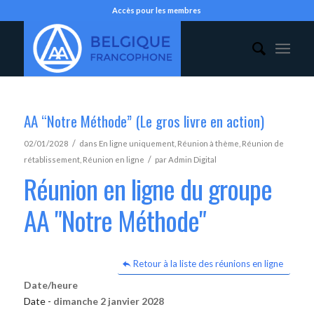
Accès pour les membres
AA “Notre Méthode” (Le gros livre en action)
/
02/01/2028
dans
En ligne uniquement
,
Réunion à thème
,
Réunion de
/
rétablissement
,
Réunion en ligne
par
Admin Digital
Réunion en ligne du groupe
AA "Notre Méthode"
Retour à la liste des réunions en ligne
Date/heure
Date -
dimanche 2 janvier 2028