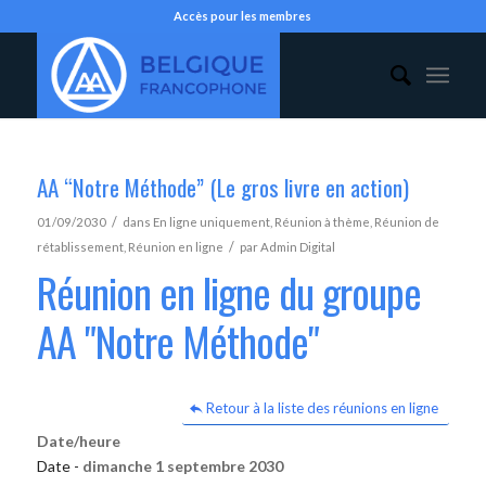
Accès pour les membres
AA “Notre Méthode” (Le gros livre en action)
/
01/09/2030
dans
En ligne uniquement
,
Réunion à thème
,
Réunion de
/
rétablissement
,
Réunion en ligne
par
Admin Digital
Réunion en ligne du groupe
AA "Notre Méthode"
Retour à la liste des réunions en ligne
Date/heure
Date -
dimanche 1 septembre 2030