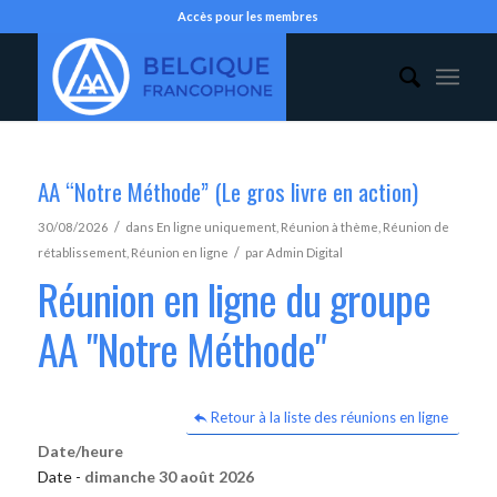
Accès pour les membres
AA “Notre Méthode” (Le gros livre en action)
/
30/08/2026
dans
En ligne uniquement
,
Réunion à thème
,
Réunion de
/
rétablissement
,
Réunion en ligne
par
Admin Digital
Réunion en ligne du groupe
AA "Notre Méthode"
Retour à la liste des réunions en ligne
Date/heure
Date -
dimanche 30 août 2026