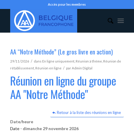
Accès pour les membres
AA “Notre Méthode” (Le gros livre en action)
/
29/11/2026
dans
En ligne uniquement
,
Réunion à thème
,
Réunion de
/
rétablissement
,
Réunion en ligne
par
Admin Digital
Réunion en ligne du groupe
AA "Notre Méthode"
Retour à la liste des réunions en ligne
Date/heure
Date -
dimanche 29 novembre 2026