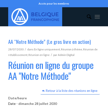
Accès pour les membres
AA “Notre Méthode” (Le gros livre en action)
/
28/07/2030
dans
En ligne uniquement
,
Réunion à thème
,
Réunion de
/
rétablissement
,
Réunion en ligne
par
Admin Digital
Réunion en ligne du groupe
AA "Notre Méthode"
Retour à la liste des réunions en ligne
Date/heure
Date -
dimanche 28 juillet 2030