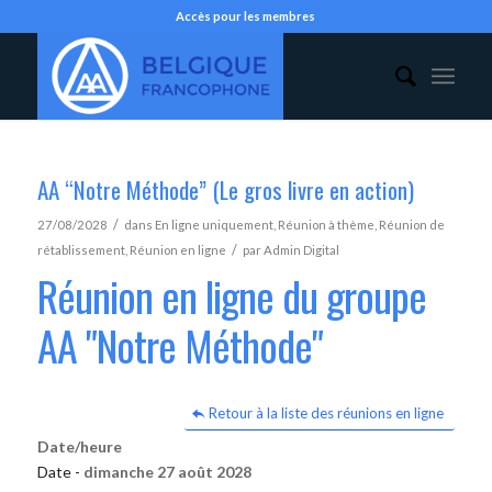
Accès pour les membres
AA “Notre Méthode” (Le gros livre en action)
/
27/08/2028
dans
En ligne uniquement
,
Réunion à thème
,
Réunion de
/
rétablissement
,
Réunion en ligne
par
Admin Digital
Réunion en ligne du groupe
AA "Notre Méthode"
Retour à la liste des réunions en ligne
Date/heure
Date -
dimanche 27 août 2028