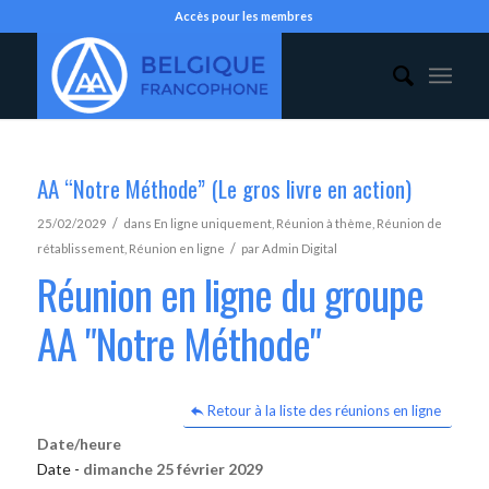
Accès pour les membres
AA “Notre Méthode” (Le gros livre en action)
/
25/02/2029
dans
En ligne uniquement
,
Réunion à thème
,
Réunion de
/
rétablissement
,
Réunion en ligne
par
Admin Digital
Réunion en ligne du groupe
AA "Notre Méthode"
Retour à la liste des réunions en ligne
Date/heure
Date -
dimanche 25 février 2029