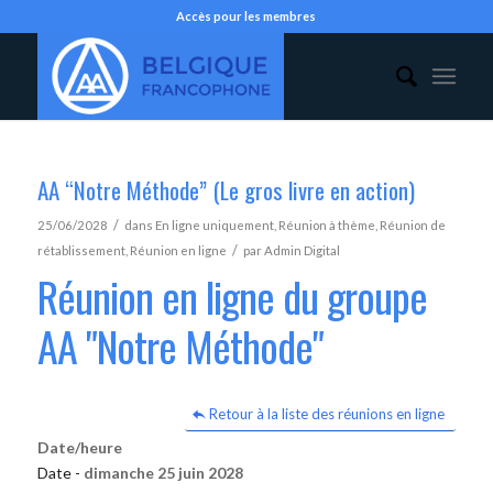
Accès pour les membres
AA “Notre Méthode” (Le gros livre en action)
/
25/06/2028
dans
En ligne uniquement
,
Réunion à thème
,
Réunion de
/
rétablissement
,
Réunion en ligne
par
Admin Digital
Réunion en ligne du groupe
AA "Notre Méthode"
Retour à la liste des réunions en ligne
Date/heure
Date -
dimanche 25 juin 2028