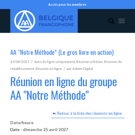
Accès pour les membres
AA “Notre Méthode” (Le gros livre en action)
/
25/04/2027
dans
En ligne uniquement
,
Réunion à thème
,
Réunion de
/
rétablissement
,
Réunion en ligne
par
Admin Digital
Réunion en ligne du groupe
AA "Notre Méthode"
Retour à la liste des réunions en ligne
Date/heure
Date -
dimanche 25 avril 2027