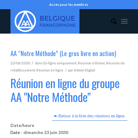
Accès pour les membres
AA “Notre Méthode” (Le gros livre en action)
/
23/06/2030
dans
En ligne uniquement
,
Réunion à thème
,
Réunion de
/
rétablissement
,
Réunion en ligne
par
Admin Digital
Réunion en ligne du groupe
AA "Notre Méthode"
Retour à la liste des réunions en ligne
Date/heure
Date -
dimanche 23 juin 2030