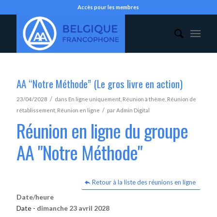
Accès pour les membres
AA “Notre Méthode” (Le gros livre en action)
/
23/04/2028
dans
En ligne uniquement
,
Réunion à thème
,
Réunion de
/
rétablissement
,
Réunion en ligne
par
Admin Digital
Réunion en ligne du groupe
AA "Notre Méthode"
Retour à la liste des réunions en ligne
Date/heure
Date -
dimanche 23 avril 2028