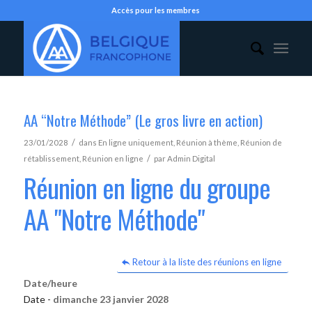
Accès pour les membres
AA “Notre Méthode” (Le gros livre en action)
/
23/01/2028
dans
En ligne uniquement
,
Réunion à thème
,
Réunion de
/
rétablissement
,
Réunion en ligne
par
Admin Digital
Réunion en ligne du groupe
AA "Notre Méthode"
Retour à la liste des réunions en ligne
Date/heure
Date -
dimanche 23 janvier 2028