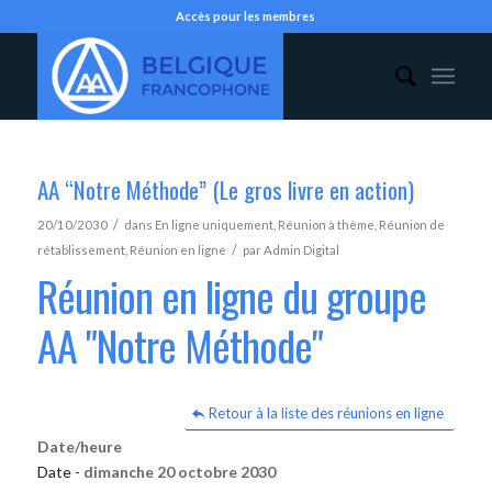
Accès pour les membres
AA “Notre Méthode” (Le gros livre en action)
/
20/10/2030
dans
En ligne uniquement
,
Réunion à thème
,
Réunion de
/
rétablissement
,
Réunion en ligne
par
Admin Digital
Réunion en ligne du groupe
AA "Notre Méthode"
Retour à la liste des réunions en ligne
Date/heure
Date -
dimanche 20 octobre 2030