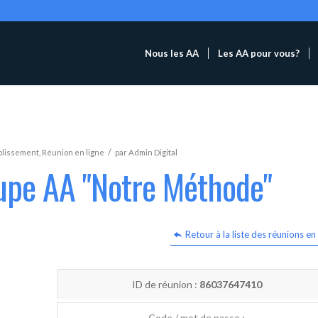
Nous les AA
Les AA pour vous?
/
blissement
,
Réunion en ligne
par
Admin Digital
oupe AA "Notre Méthode"
Retour à la liste des réunions en 
ID de réunion :
86037647410
Code / mot de passe :