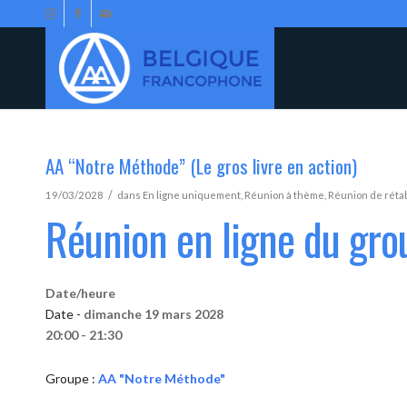
AA “Notre Méthode” (Le gros livre en action)
/
19/03/2028
dans
En ligne uniquement
,
Réunion à thème
,
Réunion de réta
Réunion en ligne du gr
Date/heure
Date -
dimanche 19 mars 2028
20:00 - 21:30
Groupe :
AA "Notre Méthode"