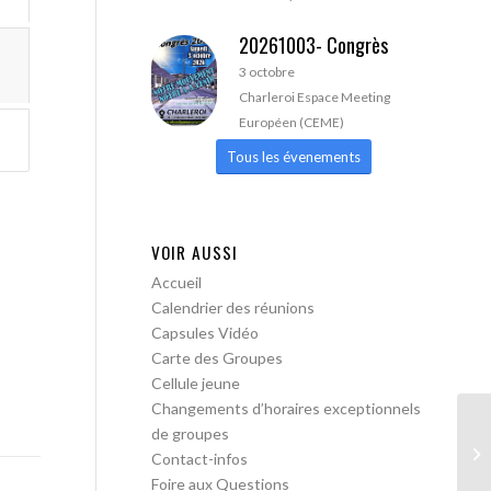
20261003- Congrès
3 octobre
Charleroi Espace Meeting
Européen (CEME)
Tous les évenements
VOIR AUSSI
Accueil
Calendrier des réunions
Capsules Vidéo
Carte des Groupes
Cellule jeune
Changements d’horaires exceptionnels
de groupes
AA
Contact-infos
ac
Foire aux Questions