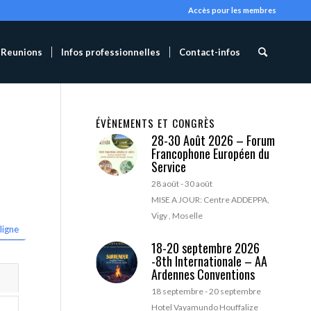
Accès pour les membres
Reunions
Infos professionnelles
Contact-infos
ÉVÈNEMENTS ET CONGRÈS
28-30 Août 2026 – Forum
Francophone Européen du
Service
28 août
-
30 août
MISE A JOUR: Centre ADDEPPA,
Vigy , Moselle
ligne
18-20 septembre 2026
-8th Internationale – AA
Ardennes Conventions
18 septembre
-
20 septembre
Hotel Vayamundo Houffalize