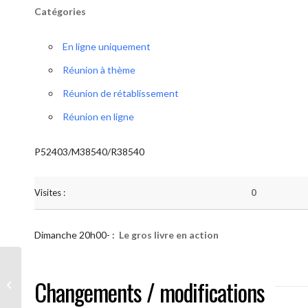
Catégories
En ligne uniquement
Réunion à thème
Réunion de rétablissement
Réunion en ligne
P52403/M38540/R38540
Visites :
0
Dimanche 20h00- :
Le gros livre en action
AA “Notre Méthode” (Le gros livre en
Changements / modifications
action)