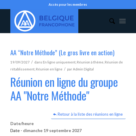
Accès pour les membres
AA “Notre Méthode” (Le gros livre en action)
/
19/09/2027
dans
En ligne uniquement
,
Réunion à thème
,
Réunion de
/
rétablissement
,
Réunion en ligne
par
Admin Digital
Réunion en ligne du groupe
AA "Notre Méthode"
Retour à la liste des réunions en ligne
Date/heure
Date -
dimanche 19 septembre 2027