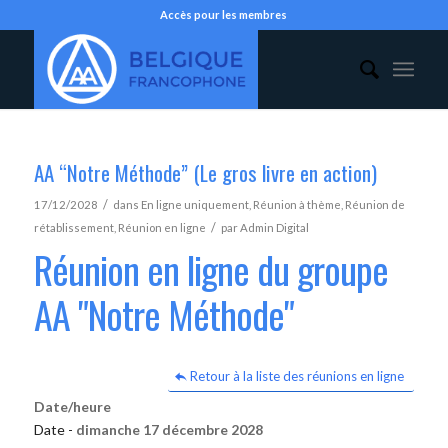
Accès pour les membres
AA “Notre Méthode” (Le gros livre en action)
/
17/12/2028
dans
En ligne uniquement
,
Réunion à thème
,
Réunion de
/
rétablissement
,
Réunion en ligne
par
Admin Digital
Réunion en ligne du groupe
AA "Notre Méthode"
Retour à la liste des réunions en ligne
Date/heure
Date -
dimanche 17 décembre 2028