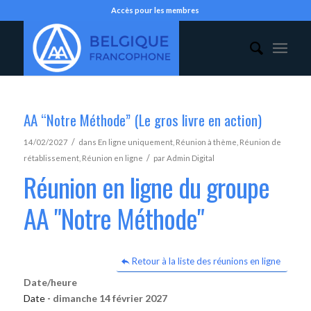
Accès pour les membres
AA “Notre Méthode” (Le gros livre en action)
/
14/02/2027
dans
En ligne uniquement
,
Réunion à thème
,
Réunion de
/
rétablissement
,
Réunion en ligne
par
Admin Digital
Réunion en ligne du groupe
AA "Notre Méthode"
Retour à la liste des réunions en ligne
Date/heure
Date -
dimanche 14 février 2027